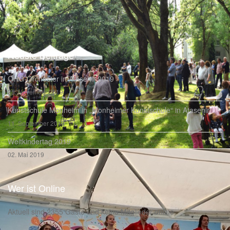
Neuste Beiträge
OHG-Orchester in Ataşehir 2019
25. November 2019
Kunstschule Monheim in „Monheimer Kunstschule“ in Atasehir
11. September 2019
Weltkindertag 2019
02. Mai 2019
Wer ist Online
Aktuell sind 2355 Gäste und keine Mitglieder online