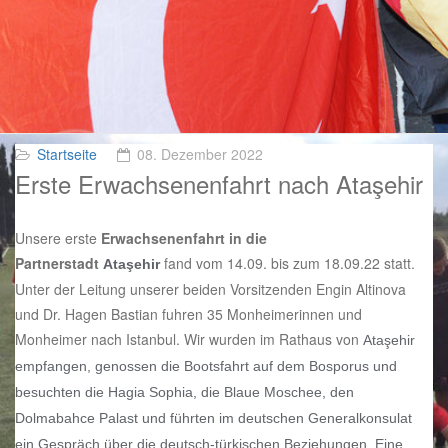
Startseite
08. Dezember 2022
Erste Erwachsenenfahrt nach Ataşehir
Unsere erste
Erwachsenenfahrt in die
Partnerstadt
fand vom 14.09. bis zum 18.09.22 statt.
Ataşehir
Unter der Leitung unserer beiden Vorsitzenden Engin Altinova
und Dr. Hagen Bastian fuhren 35 Monheimerinnen und
Monheimer nach Istanbul. Wir wurden im Rathaus von
Ataşehir
empfangen, genossen die Bootsfahrt auf dem Bosporus und
besuchten die Hagia Sophia, die Blaue Moschee, den
Dolmabahce Palast und führten im deutschen Generalkonsulat
ein Gespräch über die deutsch-türkischen Beziehungen. Eine