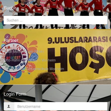
Suche
Partner
Stadt Monheim am Rhein
Otto-Hahn-Gymnasium Monheim
Peter-Ustinov-Gesamtschule Monheim
Login Form