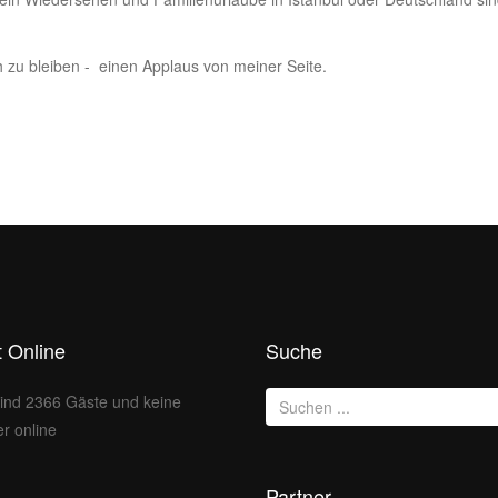
 zu bleiben - einen Applaus von meiner Seite.
t Online
Suche
sind 2366 Gäste und keine
er online
Partner