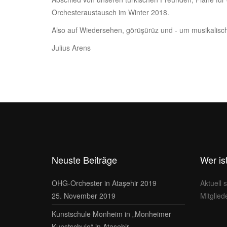
Orchesteraustausch im Winter 2018.
Also auf Wiedersehen, görüşürüz und - um musikalisch
Julius Arens
Neuste Beiträge
Wer is
OHG-Orchester in Ataşehir 2019
Aktuell 
25. November 2019
Mitglied
Kunstschule Monheim in „Monheimer
Kunstschule“ in Atasehir