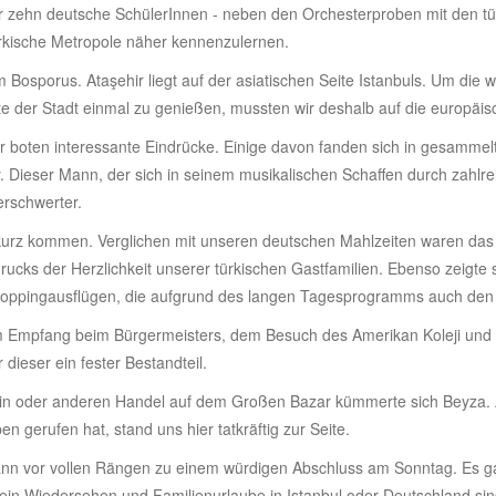
für zehn deutsche SchülerInnen - neben den Orchesterproben mit den 
ürkische Metropole näher kennenzulernen.
Bosporus. Ataşehir liegt auf der asiatischen Seite Istanbuls. Um die
e der Stadt einmal zu genießen, mussten wir deshalb auf die europäis
r boten interessante Eindrücke. Einige davon fanden sich in gesamme
 Dieser Mann, der sich in seinem musikalischen Schaffen durch zahlrei
erschwerter.
zu kurz kommen. Verglichen mit unseren deutschen Mahlzeiten waren das
rucks der Herzlichkeit unserer türkischen Gastfamilien. Ebenso zeigte 
ppingausflügen, die aufgrund des langen Tagesprogramms auch den s
im Empfang beim Bürgermeisters, dem Besuch des Amerikan Koleji und 
dieser ein fester Bestandteil.
in oder anderen Handel auf dem Großen Bazar kümmerte sich Beyza. A
 gerufen hat, stand uns hier tatkräftig zur Seite.
n vor vollen Rängen zu einem würdigen Abschluss am Sonntag. Es ga
in Wiedersehen und Familienurlaube in Istanbul oder Deutschland sind