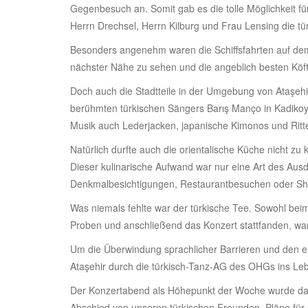
Gegenbesuch an. Somit gab es die tolle Möglichkeit 
Herrn Drechsel, Herrn Kilburg und Frau Lensing die t
Besonders angenehm waren die Schiffsfahrten auf dem 
nächster Nähe zu sehen und die angeblich besten Köft
Doch auch die Stadtteile in der Umgebung von Ataşehi
berühmten türkischen Sängers Barış Manço in Kadikoy.
Musik auch Lederjacken, japanische Kimonos und Ritt
Natürlich durfte auch die orientalische Küche nicht 
Dieser kulinarische Aufwand war nur eine Art des Ausd
Denkmalbesichtigungen, Restaurantbesuchen oder Sho
Was niemals fehlte war der türkische Tee. Sowohl be
Proben und anschließend das Konzert stattfanden, war 
Um die Überwindung sprachlicher Barrieren und den e
Ataşehir durch die türkisch-Tanz-AG des OHGs ins Leben
Der Konzertabend als Höhepunkt der Woche wurde dan
Abschied von unseren türkischen Freunden, Pläne für e